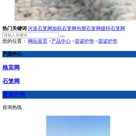
热门关键词
河道石笼网
加筋石笼网
包塑石笼网
镀锌石笼网
您的位置：
网站首页
>
产品中心
>
雷诺护垫
>
雷诺护垫
产品中心
格宾网
石笼网
雷诺护垫
咨询热线