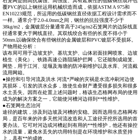
石笼网是由高抗腐蚀、高强度、具有延展性的低碳钢丝或许包
覆PVC的以上钢丝运用机械织造而成，依据ASTM A 975和
EN10223规范，所运用的低碳钢丝直径依据工程设计需求而不
一样。通常介于2.0-4.0mm之间，钢丝的抗拉强度不少于
38kg/m2，金属镀层分量通常高于245g/m2石笼网片的边际线直
径通常要大于网线直径。其双线绞合有些的长度不得小于
50mm.以确保绞合有些钢丝的金属镀层和PVC镀层不受损坏。
产物用处分析：
该布局可用于边坡支护、基坑支护、山体岩面挂网喷浆、边坡
植生（美化）、铁路高速公路阻隔护拦网，它还能制成箱笼、
网垫，用于江河、堤堰及海塘的防冲刷维护以及水库、河流截
流用网箱。
●操控和引导河流及洪水 河流*严峻的灾祸是水流冲刷河边使
其损坏，引发的洪水众多，致使生命财产遭受很多损失和很多
水土丢失。因而在处置上述问题时，格该生态格网布局的使用
成为的解决方案之一，它能使河槽河边得到**性维护。
●石笼网生态治河
途径的建筑，涉及到边坡及河槽的安稳。因而选用生态格网布
局，是百年来的许多天然河流改造和人工途径开挖所选用的首
要办法。它可对河边或河槽起到有用的**性维护，他还有操控
水的流量，避免水丢失的功用特别是在环境维护和水质坚持
上，具有**的成效。