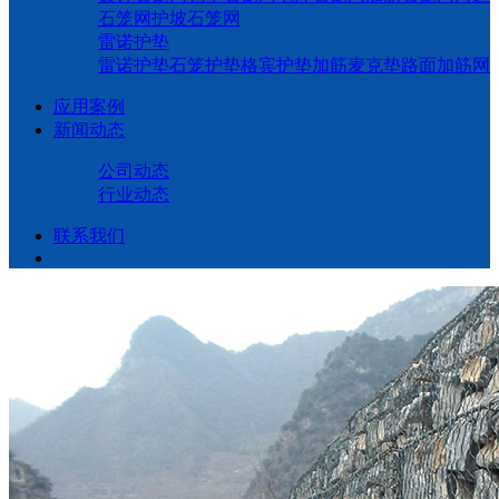
石笼网
护坡石笼网
雷诺护垫
雷诺护垫
石笼护垫
格宾护垫
加筋麦克垫
路面加筋网
应用案例
新闻动态
公司动态
行业动态
联系我们