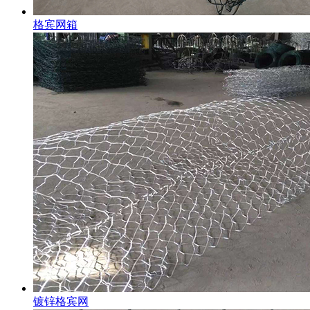
格宾网箱
镀锌格宾网