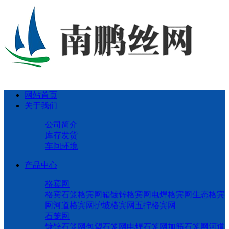
网站首页
关于我们
公司简介
库存发货
车间环境
产品中心
格宾网
格宾石笼
格宾网箱
镀锌格宾网
电焊格宾网
生态格宾
网
河道格宾网
护坡格宾网
五拧格宾网
石笼网
镀锌石笼网
包塑石笼网
电焊石笼网
加筋石笼网
河道