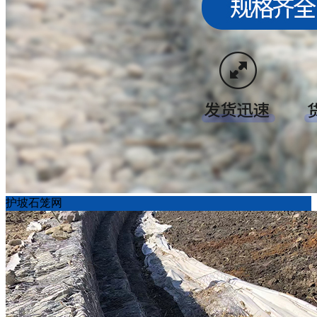
护坡石笼网