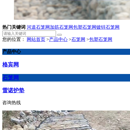
热门关键词
河道石笼网
加筋石笼网
包塑石笼网
镀锌石笼网
您的位置：
网站首页
>
产品中心
>
石笼网
>
包塑石笼网
产品中心
格宾网
石笼网
雷诺护垫
咨询热线