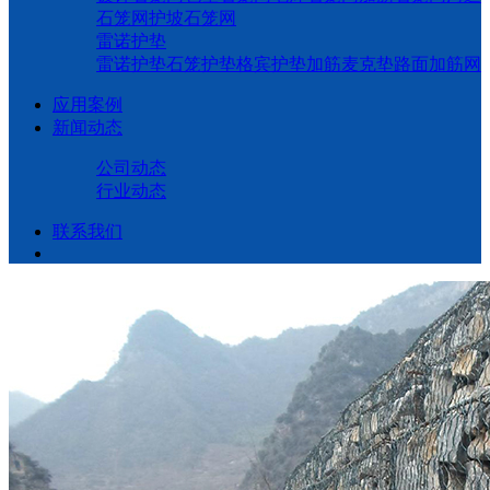
石笼网
护坡石笼网
雷诺护垫
雷诺护垫
石笼护垫
格宾护垫
加筋麦克垫
路面加筋网
应用案例
新闻动态
公司动态
行业动态
联系我们