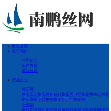
网站首页
关于我们
公司简介
库存发货
车间环境
产品中心
格宾网
格宾石笼
格宾网箱
镀锌格宾网
电焊格宾网
生态格宾
网
河道格宾网
护坡格宾网
五拧格宾网
石笼网
镀锌石笼网
包塑石笼网
电焊石笼网
加筋石笼网
河道