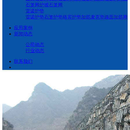
石笼网
护坡石笼网
雷诺护垫
雷诺护垫
石笼护垫
格宾护垫
加筋麦克垫
路面加筋网
应用案例
新闻动态
公司动态
行业动态
联系我们