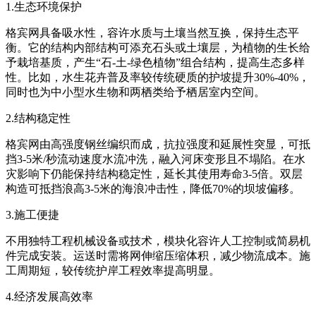
1.生态环境保护
格宾网具备吸水性，容许水质与土壤当然互换，保持生态平
衡。它的结构内部结构可添充石头或土壤层，为植物的生长给
予栽培基质，产生“石-土-绿色植物”组合结构，提高生态多样
性。比如，水生花卉普及率较传统硬质的护坡提升30%-40%，
同时也为中小型水生物和两栖类给予栖居室内空间。
2.结构稳定性
格宾网由高强度钢丝编织而成，抗拉强度和延展性突显，可抵
挡3-5米/秒流动速度水流冲洗，融入河床变形且不塌陷。在水
灾影响下仍能保持结构稳定性，延长其使用寿命3-5倍。双层
构造可抵挡浪高3-5米的海浪冲击性，降低70%的坝坡偏移。
3.施工便捷
不用独特工程机械设备或技术，模块化容许人工控制或简易机
件完成安装。运送时需将网伸缩压缩体积，减少物流成本。施
工周期短，较传统护岸工程效率提高明显。
4.经济发展高效率