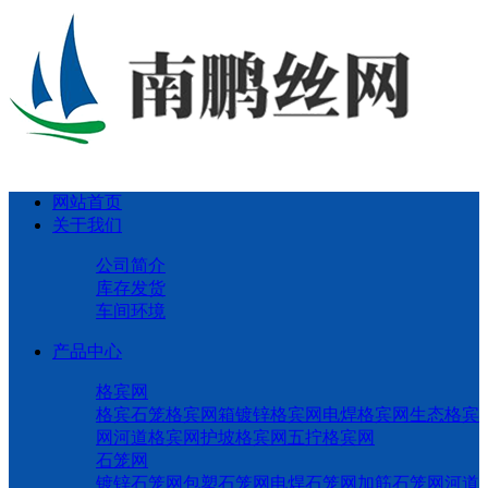
网站首页
关于我们
公司简介
库存发货
车间环境
产品中心
格宾网
格宾石笼
格宾网箱
镀锌格宾网
电焊格宾网
生态格宾
网
河道格宾网
护坡格宾网
五拧格宾网
石笼网
镀锌石笼网
包塑石笼网
电焊石笼网
加筋石笼网
河道