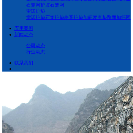
石笼网
护坡石笼网
雷诺护垫
雷诺护垫
石笼护垫
格宾护垫
加筋麦克垫
路面加筋网
应用案例
新闻动态
公司动态
行业动态
联系我们