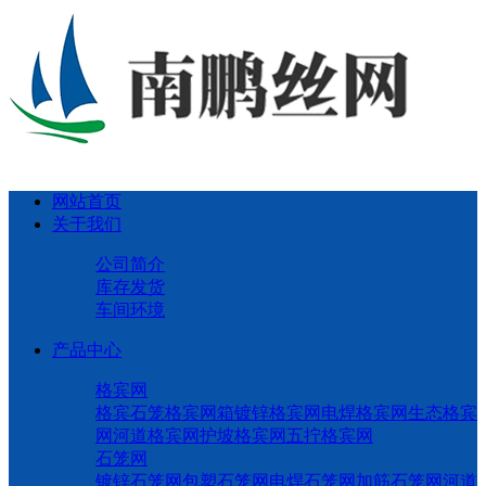
网站首页
关于我们
公司简介
库存发货
车间环境
产品中心
格宾网
格宾石笼
格宾网箱
镀锌格宾网
电焊格宾网
生态格宾
网
河道格宾网
护坡格宾网
五拧格宾网
石笼网
镀锌石笼网
包塑石笼网
电焊石笼网
加筋石笼网
河道