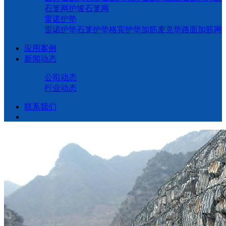
石笼网
护坡石笼网
雷诺护垫
雷诺护垫
石笼护垫
格宾护垫
加筋麦克垫
路面加筋网
应用案例
新闻动态
公司动态
行业动态
联系我们