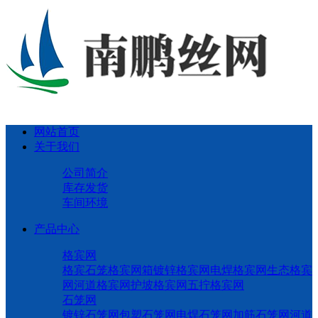
网站首页
关于我们
公司简介
库存发货
车间环境
产品中心
格宾网
格宾石笼
格宾网箱
镀锌格宾网
电焊格宾网
生态格宾
网
河道格宾网
护坡格宾网
五拧格宾网
石笼网
镀锌石笼网
包塑石笼网
电焊石笼网
加筋石笼网
河道