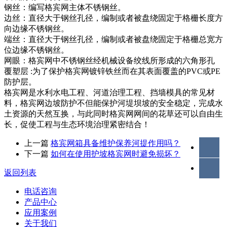
钢丝：编写格宾网主体不锈钢丝。
边丝：直径大于钢丝孔径，编制或者被盘绕固定于格栅长度方
向边缘不锈钢丝。
端丝：直径大于钢丝孔径，编制或者被盘绕固定于格栅总宽方
位边缘不锈钢丝。
网眼：格宾网中不锈钢丝经机械设备绞线所形成的六角形孔
覆塑层 :为了保护格宾网镀锌铁丝而在其表面覆盖的PVC或PE
防护层。
格宾网是水利水电工程、河道治理工程、挡墙模具的常见材
料，格宾网边坡防护不但能保护河堤坝坡的安全稳定，完成水
土资源的天然互换，与此同时格宾网网间的花草还可以自由生
长，促使工程与生态环境治理紧密结合！
上一篇
格宾网箱具备维护保养河提作用吗？
下一篇
如何在使用护坡格宾网时避免损坏？
返回列表
电话咨询
产品中心
应用案例
关于我们