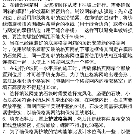
2、在铺设网箱时，应该按顺序从坡下往坡上进行。需要确保
网箱的底部与护坡基础紧密贴合。铺设网箱的步骤是：先立起
四边，然后用绑线将相邻的边沿锁紧。在绑锁的过程中，将绑
线螺旋状扭紧围绕两条重合的框线（用于缝合边角）或者框线
与网笼的双扭结边（用于缝合格栅），这样可以避免重镀锌损
伤。要注意螺旋的螺距不能大于50毫米。
3、当在已经组装好的底层格宾网箱的顶部安装新的格宾网
时，使用绑线沿着新安装的格宾网的下部边框将其固定在底层
的石笼网上。同一层相邻的格宾网也需要使用绑线相互牢固地
连接在一起，以使上下格宾网成为一个整体。
4、在进行护坡同一水平层的施工时，需确保格宾网箱全部放
置到位后，才可着手填充卵石。为了防止格宾网箱出现变形，
需注意相邻两个格宾网（包括同一个格宾网内的相邻格室）的
填石高度差不得超过35cm。
5、选择填装网笼的石块时需要选择抗风化、坚硬的石块。小
石块必须符合不能从网孔滑出的标准。在网笼内部，石块需要
摆放平整，而网面要呈美观平整的外观。石块之间需要填装得
紧密密实，以确保格宾网结构保持直线形状。
6、填充石料后，罩上
护坡格宾网
，然后用绑线将两条相交的
框线盘绕紧密，扭转螺纹，螺距不得超过50毫米。
7、为了确保格宾护坡的结构能够比设计水位高出一些，以便