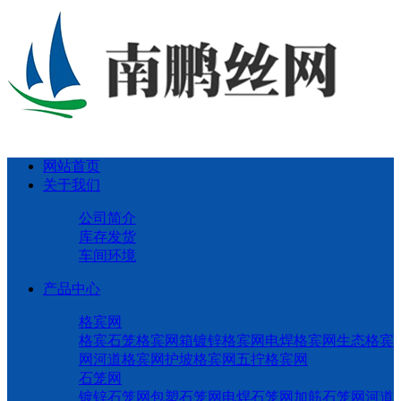
网站首页
关于我们
公司简介
库存发货
车间环境
产品中心
格宾网
格宾石笼
格宾网箱
镀锌格宾网
电焊格宾网
生态格宾
网
河道格宾网
护坡格宾网
五拧格宾网
石笼网
镀锌石笼网
包塑石笼网
电焊石笼网
加筋石笼网
河道