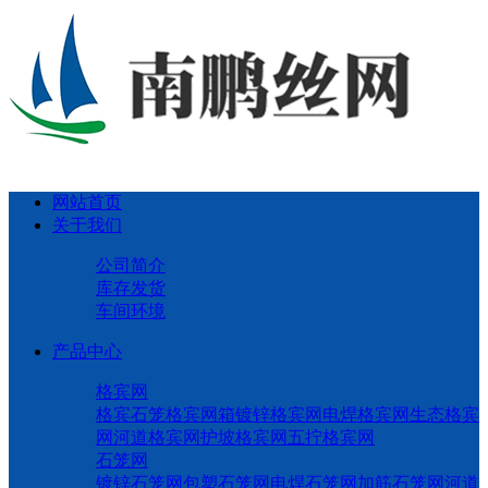
网站首页
关于我们
公司简介
库存发货
车间环境
产品中心
格宾网
格宾石笼
格宾网箱
镀锌格宾网
电焊格宾网
生态格宾
网
河道格宾网
护坡格宾网
五拧格宾网
石笼网
镀锌石笼网
包塑石笼网
电焊石笼网
加筋石笼网
河道