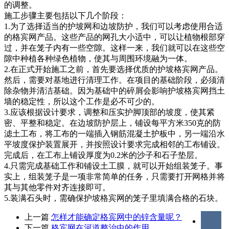
的调整。
施工步骤主要包括以下几个阶段：
1.为了选择适当的护坡网和边坡防护，我们可以考虑使用合适
的格宾网产品。这些产品的网孔大小适中，可以让植物根部穿
过，并在笼子内有一些空隙。这样一来，我们就可以在这些空
隙中种植各种绿色植物，使其与周围环境融为一体。
2.在正式开始施工之前，首先要选择优质的护坡格宾网产品。
然后，需要对基地进行清理工作。在项目的基础阶段，必须清
除杂物并清洁基础。因为基础中的碎屑会影响护坡格宾网挡土
墙的稳定性，所以这个工作是必不可少的。
3.应该根据设计要求，调整和压实护脚顶部的坡度，使其紧
密、平整和稳定。在边坡防护层上，铺设每平方米350克的防
滤土工布，将工布的一端插入钢筋混凝土护板中，另一端沿水
平坡度保护装置展开，并按照设计要求完成相邻的工布铺设。
完成后，在工布上铺设厚度为0.2米的沙子和石子垫层。
4.只需完成基础工作和铺设土工膜，就可以开始组装笼子。事
实上，组装笼子是一项非常简单的任务，只需要打开网格并将
其与其他零件对齐连接即可。
5.装满石头时，需确保护坡格宾网的笼子里填满合格的石块。
上一篇
怎样才能确定格宾网中的锌含量呢？
下一篇
格宾网在河道整治中的作用