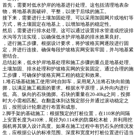
首先，需要对低水护岸的地基进行处理。这包括清理地表杂
物，将地基表面破碎、平整，以便于后续的施工。
接下来，需要进行土壤加固处理。可以采用加固网片或地钉等
方式，将土壤固定在地基上，以增加地基的稳定性。
然后，需要进行排水处理。这可以通过设置排水管道或挖设排
水沟等方法实现，以确保低水护岸地基的排水效果良好。
，进行施工步骤。根据设计要求，将护坡格宾网逐段进行固
定，并进行连接。确保每段护坡格宾网安装牢固，并与地基紧
密结合。
总结起来，低水护岸地基处理和施工步骤的重点是地基处理、
土壤加固、排水处理和护坡格宾网的安装固定。通过合理的施
工步骤，可确保护坡格宾网工程的稳定和效果。
1.堆石场基础施工使用5吨自卸车，采用尾入法将石块向前抛
掷，以满足施工截面的要求。根据水平原理，从外向内进行
低、高、纵向的石块抛掷。石块的重量在20-40kg之间，投掷
时大小需相匹配。在翻盖体到达预定部分并通过滚动稳定之
后，按照设计轮廓进行布置和成形。
2.脚手架的基础施工：根据预定的打桩位置，在110米的间隔
上安置长度为410米，尾径为0.114米的防腐松木桩，并利用挖
掘机将其驱入设计高度。如果在施工过程中有扔石头的情况发
生，应根据公认的标准范围、深度和宽度对打桩位置进行适当