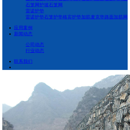
石笼网
护坡石笼网
雷诺护垫
雷诺护垫
石笼护垫
格宾护垫
加筋麦克垫
路面加筋网
应用案例
新闻动态
公司动态
行业动态
联系我们