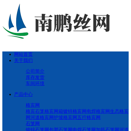
网站首页
关于我们
公司简介
库存发货
车间环境
产品中心
格宾网
格宾石笼
格宾网箱
镀锌格宾网
电焊格宾网
生态格宾
网
河道格宾网
护坡格宾网
五拧格宾网
石笼网
镀锌石笼网
包塑石笼网
电焊石笼网
加筋石笼网
河道