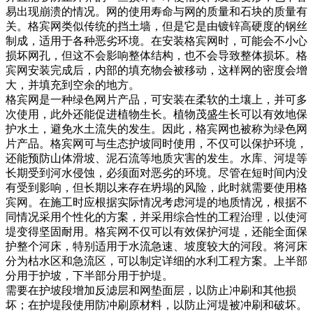
易出现崩溃的情况。网的使用寿命与网的质量和石块的质量有
关。格宾网类似传统的挡土墙，但是它是由镀锌高硬度的钢丝
制成，适用于各种恶劣环境。在安装格宾网时，可能会不小心
损坏网孔，但这不会影响整体结构，也不会导致整体损坏。格
宾网安装完成后，内部的填充物会被移动，这样网的密度会增
大，并填充到空余的地方。
格宾网是一种绿色网片产品，可安装在柔软的土壤上，并可多
次使用，此外还能促进植物生长。植物茂盛生长可以有效地保
护水土，避免水土流失的发生。因此，格宾网也被称为绿色网
片产品。格宾网可与生态护坡同时使用，不仅可以保护环境，
还能预防山体滑坡、泥石流等地质灾害的发生。水库、河堤等
长期受到河水侵蚀，必须面对恶劣的环境。尽管在短时间内没
有受到影响，但长期以来存在坍塌的风险，此时就需要使用格
宾网。在施工时应根据实际情况考虑河堤的地质情况，根据不
同情况采用个性化的方案，并采用综合性的工程治理，以使河
堤变得坚固耐用。格宾网不仅可以有效保护河堤，还能全面保
护整个河床，特别适用于水流急速、坡度较大的河段。将河床
分为枯水区和急流区，可以制定详细的水利工程方案。上半部
分用于护坡，下半部分用于护堤。
需要在护坡段增加反滤层和网垫面层，以防止冲刷和其他损
坏；在护堤段使用防冲刷原材料，以防止河堤被冲刷和破坏。