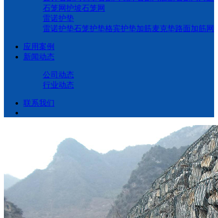
石笼网
护坡石笼网
雷诺护垫
雷诺护垫
石笼护垫
格宾护垫
加筋麦克垫
路面加筋网
应用案例
新闻动态
公司动态
行业动态
联系我们