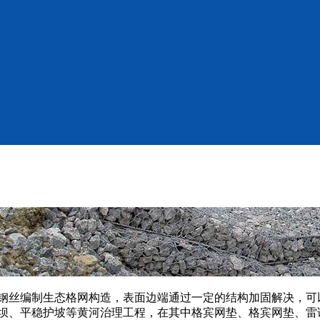
钢丝编制生态格网构造，表面边端通过一定的结构加固解决，可
坝、平稳护坡等黄河治理工程，在其中格宾网垫、格宾网垫、雷