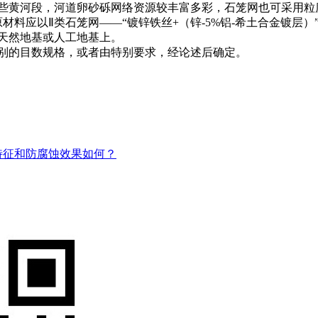
些黄河段，河道卵砂砾网络资源较丰富多彩，石笼网也可采用粒
石笼网原材料应以Ⅱ类石笼网——“镀锌铁丝+（锌-5%铝-希土合金
天然地基或人工地基上。
别的目数规格，或者由特别要求，经论述后确定。
特征和防腐蚀效果如何？